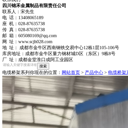
四川锦禾金属制品有限责任公司
联系人：宋先生
电 话：13408065189
座 机：028-87635738
传 真：028-87635738
邮 箱：605080169@qq.com
网 址：www.scjh028.com
地 址： 成都市金牛区西南钢铁交易中心12栋1层105-106号
库房地址：成都市金牛区量力钢材城D区（东区）9栋8号
厂 址：成都金堂淮口成阿工业园区
电缆桥架系列
你现在的位置：
网站首页
>
产品中心
>
电缆桥架