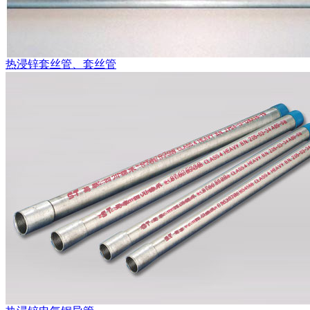
热浸锌套丝管、套丝管