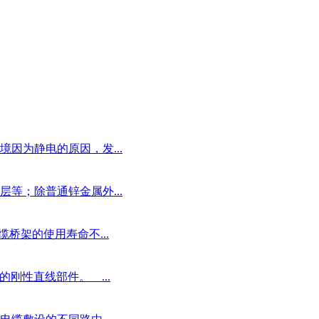
因为静电的原因，发...
等；除普通锌金属外...
架的使用寿命不...
性直线部件。 ...