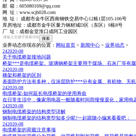
邮 箱：605080169@qq.com
网 址：www.scjh028.com
地 址： 成都市金牛区西南钢铁交易中心12栋1层105-106号
库房地址：成都市金牛区量力钢材城D区（东区）9栋8号
厂 址：成都金堂淮口成阿工业园区
业界动态
你现在的位置：
网站首页
>
新闻中心
>
业界动态
>
24
2020-08
关于电缆桥架接地问题
桥架***是电缆桥架。玻璃钢桥架主要用于煤场、石灰厂等有腐
24
2020-08
梯架和桥架的区别
表面防护方法有多种，仅涂层防护***分有金属、有机物、无机
24
2020-08
电缆桥架-如何延长电缆桥架的使用寿命
在日常生活中，像家用电器一般随着时间而慢慢退化，家用电器
24
2020-08
钢制电缆桥架的结构类型详解
钢制电缆桥架的结构类型知多少呢?一起跟随小编来看看吧： 
24
2020-08
电缆桥架的荷载注意事项