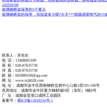
电缆桥架的荷载分为荷载、动荷载和附加荷载。静荷载是指敷设在
24
2020-08
玻璃钢桥架保养的5个要点
玻璃钢桥架的保养，你知道多少呢?今天***跟随鼎荣电气的小
联系人：宋先生
电 话：13408065189
座 机：028-87635738
传 真：028-87635738
邮 箱：605080169@qq.com
网 址：www.scjh028.com
地 址： 成都市金牛区西南钢铁交易中心12栋1层105-106号
库房地址：成都市金牛区量力钢材城D区（东区）9栋8号
厂 址：成都金堂淮口成阿工业园区
备案号：
蜀ICP备13018316号-1