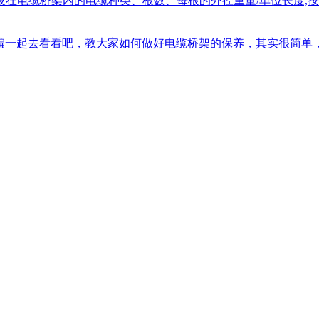
电缆桥架内的电缆种类、根数、每根的外径重量/单位长度,按电
编一起去看看吧，教大家如何做好电缆桥架的保养，其实很简单，只