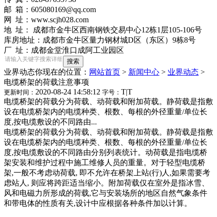
邮 箱：605080169@qq.com
网 址：www.scjh028.com
地 址： 成都市金牛区西南钢铁交易中心12栋1层105-106号
库房地址：成都市金牛区量力钢材城D区（东区）9栋8号
厂 址：成都金堂淮口成阿工业园区
业界动态
你现在的位置：
网站首页
>
新闻中心
>
业界动态
>
电缆桥架的荷载注意事项
2020-08-24 14:58:12
T
|
T
更新时间：
字号：
电缆桥架的荷载分为荷载、动荷载和附加荷载。静荷载是指敷
设在电缆桥架内的电缆种类、根数、每根的外径重量/单位长
度,按电缆敷设的不同路由...
电缆桥架的荷载分为荷载、动荷载和附加荷载。静荷载是指敷
设在电缆桥架内的电缆种类、根数、每根的外径重量/单位长
度,按电缆敷设的不同路由分别列表统计。动荷载是指电缆桥
架安装和维护过程中施工维修人员的重量。对于轻型电缆桥
架,一般不考虑动荷载, 即不允许在桥架上站(行)人,如果需要考
虑站人, 则应将跨距适当缩小。附加荷载仅在室外是指冰雪、
风和电磁力所形成的荷载,它与安装场所的地区自然气象条件
和带电体的性质有关,设计中应根据各种条件加以计算。