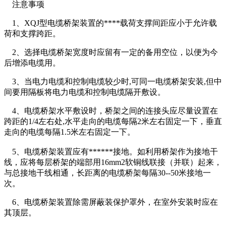
注意事项
1、XQJ型电缆桥架装置的****载荷支撑间距应小于允许载
荷和支撑跨距。
2、选择电缆桥架宽度时应留有一定的备用空位，以便为今
后增添电缆用。
3、当电力电缆和控制电缆较少时,可同一电缆桥架安装,但中
间要用隔板将电力电缆和控制电缆隔开敷设。
4、电缆桥架水平敷设时，桥架之间的连接头应尽量设置在
跨距的1/4左右处,水平走向的电缆每隔2米左右固定一下，垂直
走向的电缆每隔1.5米左右固定一下。
5、电缆桥架装置应有******接地。如利用桥架作为接地干
线，应将每层桥架的端部用16mm2软铜线联接（并联）起来，
与总接地干线相通，长距离的电缆桥架每隔30--50米接地一
次。
6、电缆桥架装置除需屏蔽装保护罩外，在室外安装时应在
其顶层。