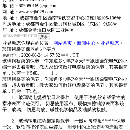
邮 箱：605080169@qq.com
网 址：www.scjh028.com
地 址： 成都市金牛区西南钢铁交易中心12栋1层105-106号
库房地址：成都市金牛区量力钢材城D区（东区）9栋8号
厂 址：成都金堂淮口成阿工业园区
业界动态
你现在的位置：
网站首页
>
新闻中心
>
业界动态
>
玻璃钢桥架保养的5个要点
2020-08-24 14:57:52
T
|
T
更新时间：
字号：
玻璃钢桥架的保养，你知道多少呢?今天***跟随鼎荣电气的小
编一起去看看吧，教大家如何做好电缆桥架的保养，其实很简
单，只需一下5点。 1...
玻璃钢桥架的保养，你知道多少呢?今天***跟随鼎荣电气的小
编一起去看看吧，教大家如何做好电缆桥架的保养，其实很简
单，只需一下5点。
1、玻璃钢电缆桥架日常保养：使用干净的软布经常性的
揩净表面尘迹便可。 切忌使用湿布、硬物抹擦汕漆表面和镜
子、玻璃。 切忌与酸、碱性化学物品及油腻物接触。
2、玻璃钢电缆桥架定期保养：一般可每季度******保养
一次。软软布揩净表面尘迹后，用专用的上光蜡均匀涂擦表