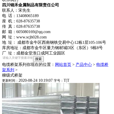
四川锦禾金属制品有限责任公司
联系人：宋先生
电 话：13408065189
座 机：028-87635738
传 真：028-87635738
邮 箱：605080169@qq.com
网 址：www.scjh028.com
地 址： 成都市金牛区西南钢铁交易中心12栋1层105-106号
库房地址：成都市金牛区量力钢材城D区（东区）9栋8号
厂 址：成都金堂淮口成阿工业园区
电缆桥架系列
你现在的位置：
网站首页
>
产品中心
>
电缆桥
架系列
>
梯级式桥架
2020-08-24 10:19:07
T
|
T
更新时间：
字号：