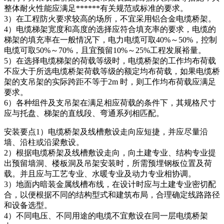
整体耐火性能应满足******有关规范或标准的要求。
3）在工程防火要求较高的场所，不宜采用铝合金电缆桥架。
4）电缆梯架宽度和高度的选择应符合填充率的要求，电缆的
梯架的填充率在一般情况下，电力电缆可取40%～50%，控制
电缆可取50%～70%，且宜预留10%～25%工程发展裕量。
5）在选择电缆梯架的荷载等级时，电缆桥架的工作均布荷载
不应大于所选电缆桥架荷载等级的额定均布荷载，如果电缆桥
架的支吊架的实际跨距不等于2m 时，则工作均布荷载应满足
要求。
6）各种组件及支吊架在满足相应荷载的条件下，其规格尺寸
应与托盘、梯架的直线段、弯通系列相匹配。
安装要点1）电缆桥架及线槽敷设走向应短捷，并应尽量沿
墙、沿柱或沿梁敷设。
2）根据电缆桥架及线槽敷设走向，向土建专业、结构专业提
出预留墙洞、楼板洞及吊架安装时，所需预埋钢板位置及荷
载。并且应与工艺专业、水暖专业及动力专业相协调。
3）地面内暗装金属线槽布线，在设计时应与土建专业密切配
合，以便根据不同的结构型式和建筑布局，合理确定线路路径
和设备选型。
4）不同电压、不同用途的电缆不宜敷设在同一层电缆桥架