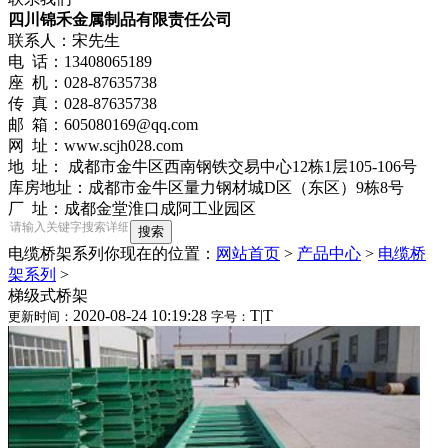
四川锦禾金属制品有限责任公司
联系人：宋先生
电 话：13408065189
座 机：028-87635738
传 真：028-87635738
邮 箱：605080169@qq.com
网 址：www.scjh028.com
地 址： 成都市金牛区西南钢铁交易中心12栋1层105-106号
库房地址：成都市金牛区量力钢材城D区（东区）9栋8号
厂 址：成都金堂淮口成阿工业园区
电缆桥架系列
你现在的位置：
网站首页
>
产品中心
>
电缆桥
架系列
>
梯级式桥架
2020-08-24 10:19:28
T
|
T
更新时间：
字号：