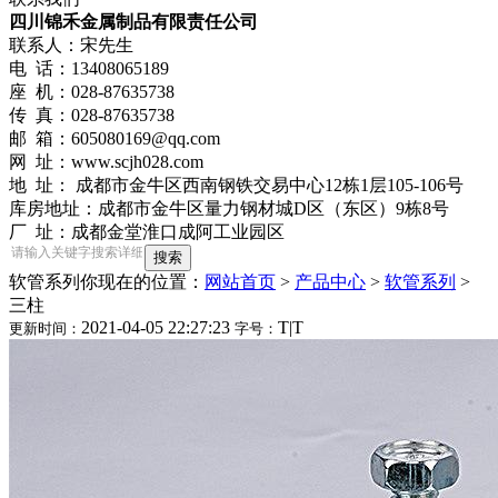
四川锦禾金属制品有限责任公司
联系人：宋先生
电 话：13408065189
座 机：028-87635738
传 真：028-87635738
邮 箱：605080169@qq.com
网 址：www.scjh028.com
地 址： 成都市金牛区西南钢铁交易中心12栋1层105-106号
库房地址：成都市金牛区量力钢材城D区（东区）9栋8号
厂 址：成都金堂淮口成阿工业园区
软管系列
你现在的位置：
网站首页
>
产品中心
>
软管系列
>
三柱
2021-04-05 22:27:23
T
|
T
更新时间：
字号：