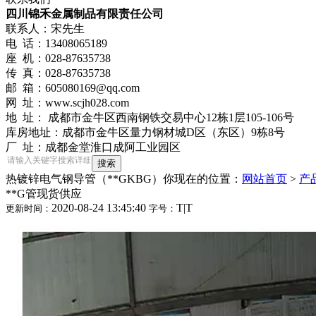
四川锦禾金属制品有限责任公司
联系人：宋先生
电 话：13408065189
座 机：028-87635738
传 真：028-87635738
邮 箱：605080169@qq.com
网 址：www.scjh028.com
地 址： 成都市金牛区西南钢铁交易中心12栋1层105-106号
库房地址：成都市金牛区量力钢材城D区（东区）9栋8号
厂 址：成都金堂淮口成阿工业园区
热镀锌电气钢导管（**GKBG）
你现在的位置：
网站首页
>
产
**G管现货供应
2020-08-24 13:45:40
T
|
T
更新时间：
字号：