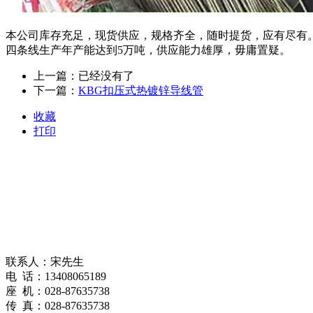
本公司库存充足，现货供应，规格齐全，随时提货，应有尽有。四川锦禾
四条线生产年产能达到5万吨，供应能力雄厚，毋庸置疑。
上一篇：已经没有了
下一篇：
KBG扣压式热镀锌导线管
收藏
打印
联系人：宋先生
电 话：13408065189
座 机：028-87635738
传 真：028-87635738