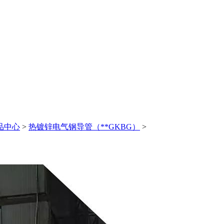
品中心
>
热镀锌电气钢导管（**GKBG）
>