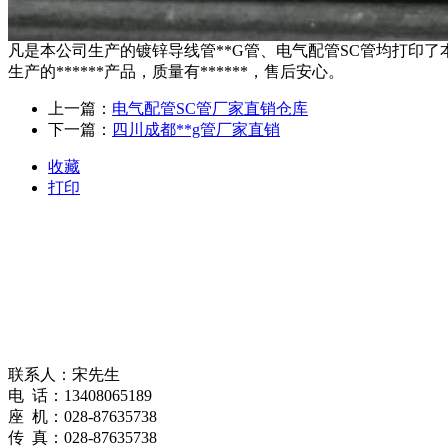
凡是本公司生产的镀锌导线管**G管、电气配管SC管均打印了
生产的******产品，质量有******，售后安心。
上一篇：
电气配管SC管厂家直销仓库
下一篇：
四川成都**g管厂家直销
收藏
打印
联系人：宋先生
电 话：13408065189
座 机：028-87635738
传 真：028-87635738