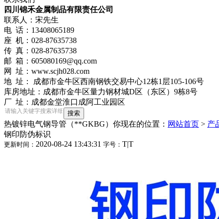
四川锦禾金属制品有限责任公司
联系人：宋先生
电 话：13408065189
座 机：028-87635738
传 真：028-87635738
邮 箱：605080169@qq.com
网 址：www.scjh028.com
地 址： 成都市金牛区西南钢铁交易中心12栋1层105-106号
库房地址：成都市金牛区量力钢材城D区（东区）9栋8号
厂 址：成都金堂淮口成阿工业园区
热镀锌电气钢导管（**GKBG）
你现在的位置：
网站首页
>
产
钢印防伪标识
2020-08-24 13:43:31
T
|
T
更新时间：
字号：