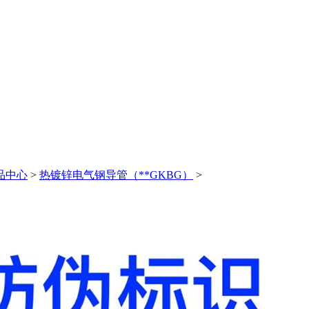
品中心
>
热镀锌电气钢导管（**GKBG）
>