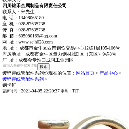
四川锦禾金属制品有限责任公司
联系人：宋先生
电 话：13408065189
座 机：028-87635738
传 真：028-87635738
邮 箱：605080169@qq.com
网 址：www.scjh028.com
地 址： 成都市金牛区西南钢铁交易中心12栋1层105-106号
库房地址：成都市金牛区量力钢材城D区（东区）9栋8号
厂 址：成都金堂淮口成阿工业园区
镀锌穿线管配件系列
你现在的位置：
网站首页
>
产品中心
>
镀锌穿线管配件系列
>
钢卡钉
2021-04-05 22:20:37
T
|
T
更新时间：
字号：