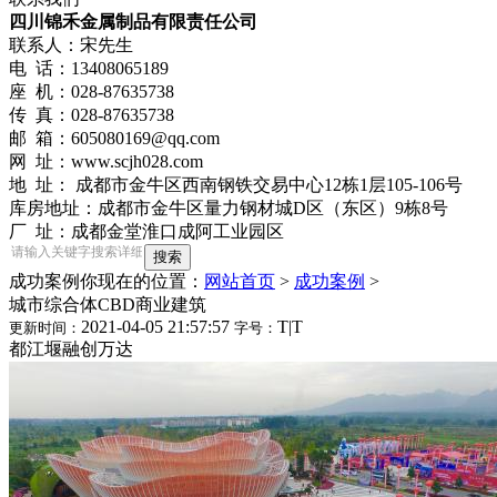
四川锦禾金属制品有限责任公司
联系人：宋先生
电 话：13408065189
座 机：028-87635738
传 真：028-87635738
邮 箱：605080169@qq.com
网 址：www.scjh028.com
地 址： 成都市金牛区西南钢铁交易中心12栋1层105-106号
库房地址：成都市金牛区量力钢材城D区（东区）9栋8号
厂 址：成都金堂淮口成阿工业园区
成功案例
你现在的位置：
网站首页
>
成功案例
>
城市综合体CBD商业建筑
2021-04-05 21:57:57
T
|
T
更新时间：
字号：
都江堰融创万达